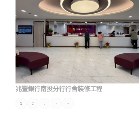
兆豐銀行南投分行行舍裝修工程
1
2
3
›
»