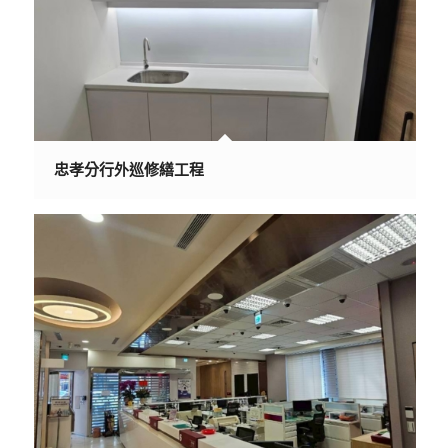
忠孝分行外巡修繕工程