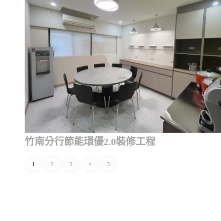
竹南分行節能環優2.0裝修工程
1
2
3
4
5