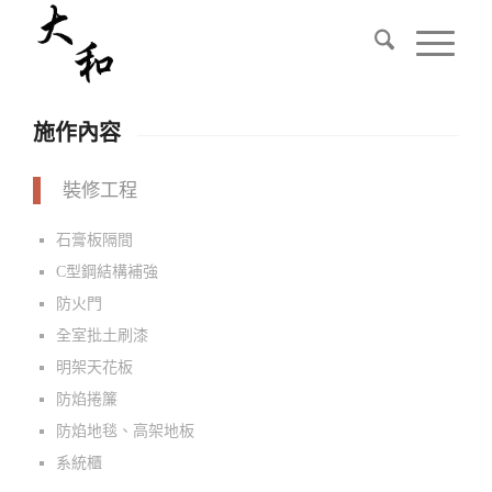
施作內容
裝修工程
石膏板隔間
C型鋼結構補強
防火門
全室批土刷漆
明架天花板
防焰捲簾
防焰地毯、高架地板
系統櫃