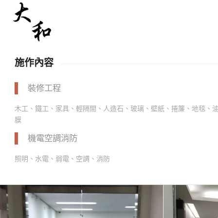
施作內容
裝修工程
木工、鐵工、家具、輕隔間、人造石、玻璃、壁紙、捲簾、地毯、
膜
機電空調消防
照明、水電、弱電、空調、消防