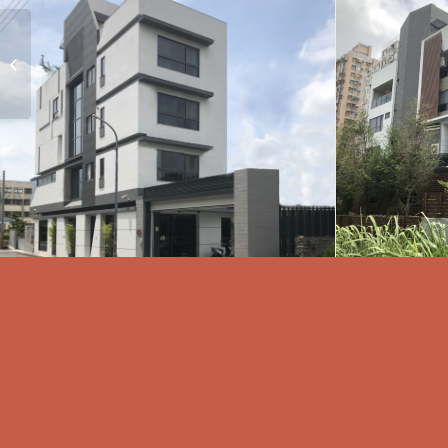
富築廣告京城水森林A.D
棟實品屋裝修工程