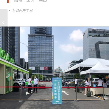
管路配設工程
台泥儲能至善充電樁站
新作工程