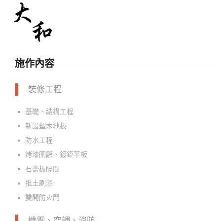
施作內容
裝修工程
基礎、結構工程
新設塑木地板
防水工程
烤漆圍籬、鍍錏平板
石膏板隔間
批土刷漆
雙開防火門
機電、空調、消防