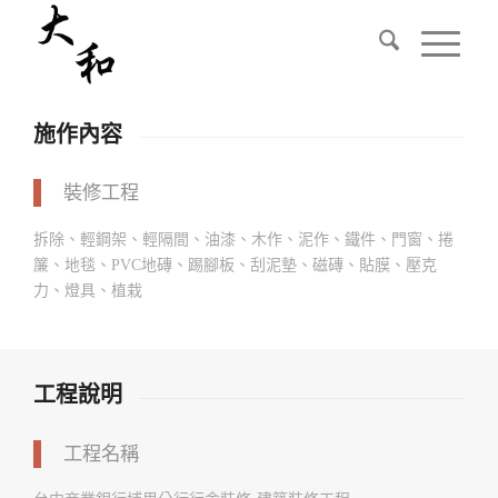
施作內容
裝修工程
拆除、輕鋼架、輕隔間、油漆、木作、泥作、鐵件、門窗、捲
簾、地毯、PVC地磚、踢腳板、刮泥墊、磁磚、貼膜、壓克
力、燈具、植栽
工程說明
工程名稱