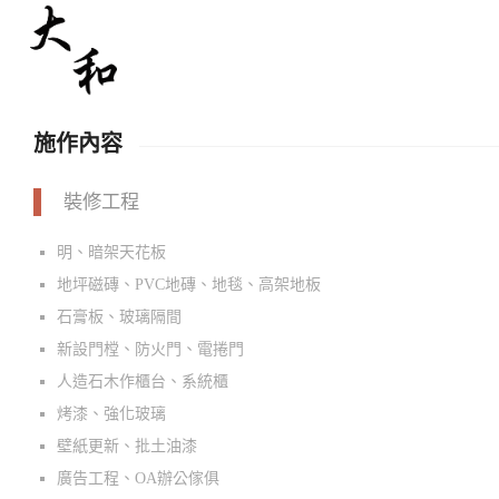
施作內容
裝修工程
明、暗架天花板
地坪磁磚、PVC地磚、地毯、高架地板
石膏板、玻璃隔間
新設門樘、防火門、電捲門
人造石木作櫃台、系統櫃
烤漆、強化玻璃
壁紙更新、批土油漆
廣告工程、OA辦公傢俱