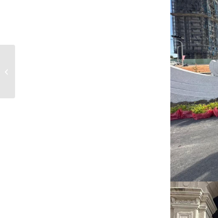
賀！台中七期分公司開
幕酒會