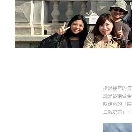
挺過幾年的疫
論是被稱做金
味建築的「陳
三戰史館」，