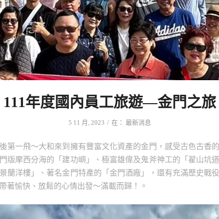
111年度國內員工旅遊—金門之旅
/
5 11 月, 2023
在：
最新消息
後第一飛～大和來到擁有豐富文化資產的金門，感受古色古香
門版摩西分海的「建功嶼」、極富雄偉及鬼斧神工的「翟山坑
景蘭洋樓」、著名金門特產的「金門酒廠」，還有充滿歷史戰
帶著愉快、放鬆的心情出發～滿載而歸！。