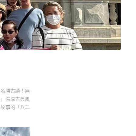
的名勝古蹟！無
道」濃厚古典風
役故事的「八二